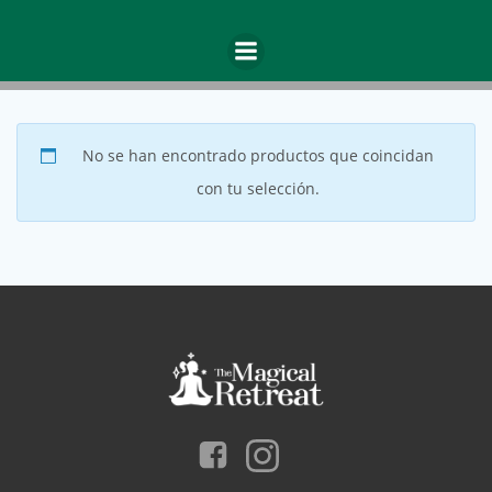
Saltar
al
Categoría: Retiro Salvaje
contenido
No se han encontrado productos que coincidan
con tu selección.