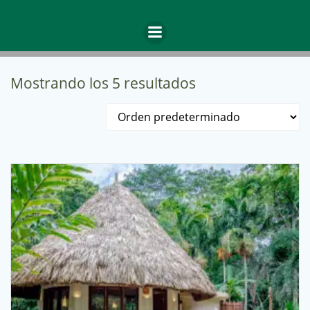
Saltar
al
Categoría: Retiro Alquimia
contenido
Mostrando los 5 resultados